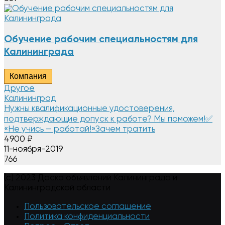
Обучение рабочим специальностям для
Калининграда
Компания
Другое
Калининград
Нужны квалификационные удостоверения,
подтверждающие допуск к работе? Мы поможем!✅
«Не учись — работай!»Зачем тратить
4900
₽
11-ноября-2019
766
(c) 2023 Доска объявлений Калининграда и
Калининградской области
Пользовательское соглашение
Политика конфиденциальности