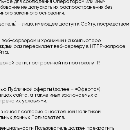
льное для соблюдения Оператором или иным
ебование не допускать их распространения без
иного законного основания.
ватель) – лицо, имеющее доступ к Сайту, посредством
й веб-сервером и хранимый на компьютере
 каждый раз пересылает веб-серверу в HTTP-запросе
йта.
ерной сети, построенной по протоколу IP.
тью Публичной оферты (далее – «Оферта»),
ицах сайта, а также иных заключаемых с
трено их условиями.
означает согласие с настоящей Политикой
ьных данных Пользователя.
иденциальности Пользователь должен прекратить