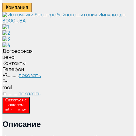
Компания
Договорная
цена
Контакты
Телефон
+7..........
показать
E-
mail
ib..........
показать
Связаться с
автором
объявления
Описание