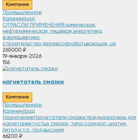
Компания
Промышленное
Калининград
ОТРАСЛИ ПРИМЕНЕНИЯ:химическая,
нефтехимическая, пищевая,энергетика,
фармацевтика,
строительство,деревообрабатывающая, це
265000
₽
19-января-2026
156
нагнетатель смазки
Компания
Промышленное
Калининград
НазначениеНагнетатели смазки предназначены для
нагнетания густых смазок, типа солидол, циатим,
литол и т.п., под высоким
66200
₽