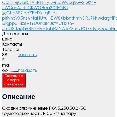
Договорная
цена
Контакты
Телефон
88..........
показать
E-
mail
oo..........
показать
Связаться с
автором
объявления
Описание
Сходни алюминиевые ГКА 5.250.30.2/3С
Грузоподъёмность 1400 кг/на пару