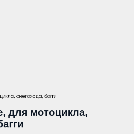
икла, снегохода, багги
, для мотоцикла,
багги