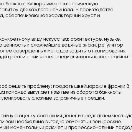
йна банкнот. Купюры имеют классическую
алитру для каждого номинала. В производстве
га, обеспечивающая характерный хруст и
онкретному виду искусства: архитектуре, музыке,
 ценность и сложнейшие водяные знаки, регулятор
более совершенных методов защиты от копирования.
ядка реализации через специализированные сервисы.
соб решить проблему: продать швейцарские франки 8
а команда выкупает изъятые из оборота банкноты
 планировать сложные заграничные поездки.
тивную оценку состояния денег и предлагаем честну
сли вам необходимо выгодно обменять швейцарские
печим моментальный расчет и профессиональный подход