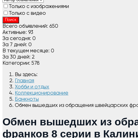
Только с изображениями
Только с видео
Поиск
Всего объявлений:
650
Активные:
93
За сегодня:
0
За 7 дней:
0
В текущем месяце:
0
За 30 дней:
2
Категории:
578
Вы здесь:
Главная
Хобби и отдых
Коллекционирование
Банкноты
Обмен вышедших из обращения швейцарских фран
Обмен вышедших из обр
франков 8 серии в Калин