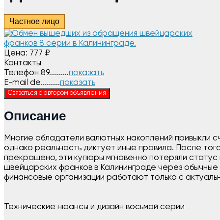
Частное лицо
Цена:
777
₽
Контакты
Телефон
89..........
показать
E-mail
de..........
показать
Связаться с автором объявления
Описание
Многие обладатели валютных накоплений привыкли с
однако реальность диктует иные правила. После тог
прекращено, эти купюры мгновенно потеряли статус
швейцарских франков в Калининграде через обычные 
финансовые организации работают только с актуальн
Технические нюансы и дизайн восьмой серии