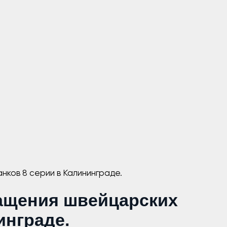
ков 8 серии в Калининграде.
ащения швейцарских
инграде.