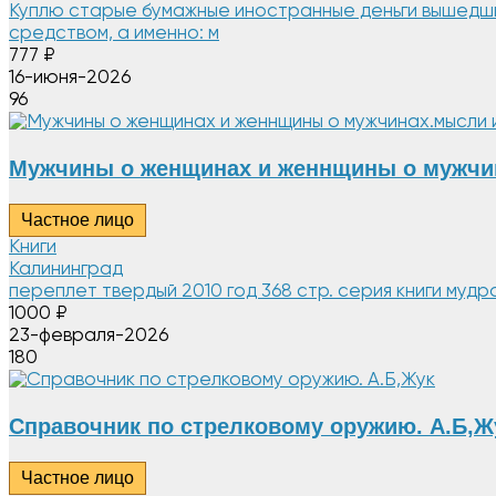
Куплю старые бумажные иностранные деньги вышедши
средством, а именно: м
777
₽
16-июня-2026
96
Мужчины о женщинах и женнщины о мужчи
Частное лицо
Книги
Калининград
переплет твердый 2010 год 368 стр. серия книги муд
1000
₽
23-февраля-2026
180
Справочник по стрелковому оружию. А.Б,Ж
Частное лицо