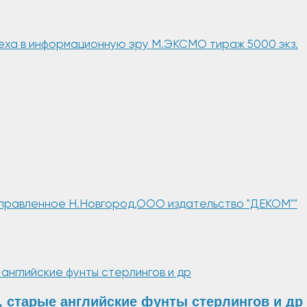
пеха в информационную эру М.ЭКСМО тираж 5000 экз.
исправленное Н.Новгород,ООО издательство "ДЕКОМ""
, старые английские фунты стерлингов и др