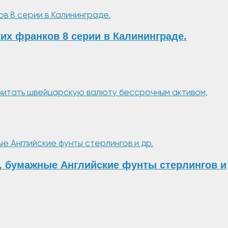
х франков 8 серии в Калининграде.
читать швейцарскую валюту бессрочным активом,
, бумажные Английские фунты стерлингов и