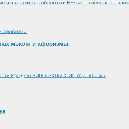
е из платёжного оборота и НЕ являющиеся платёжным
нах.мысли и афоризмы.
рости М,изд-во РИПОЛ-КЛАССИК, б\у 1500 экз.
ук