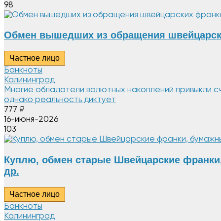
98
Обмен вышедших из обращения швейцарски
Частное лицо
Банкноты
Калининград
Многие обладатели валютных накоплений привыкли с
однако реальность диктует
777
₽
16-июня-2026
103
Куплю, обмен старые Швейцарские франки
др.
Частное лицо
Банкноты
Калининград