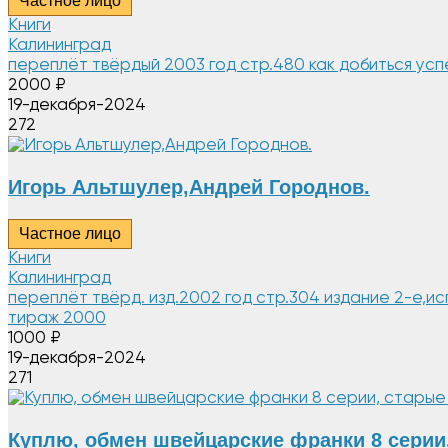
Частное лицо
Книги
Калининград
переплёт твёрдый 2003 год стр.480 как добиться ус
2000
₽
19-декабря-2024
272
Игорь Альтшулер,Андрей Городнов.
Частное лицо
Книги
Калининград
переплёт твёрд. изд.2002 год стр.304 издание 2-е,
тираж 2000
1000
₽
19-декабря-2024
271
Куплю, обмен швейцарские франки 8 серии