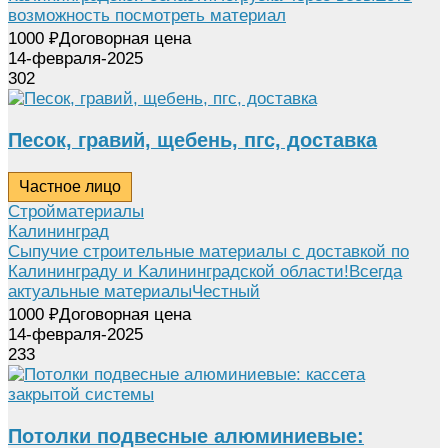
возможность посмотреть материал
1000
₽
Договорная цена
14-февраля-2025
302
Песок, гравий, щебень, пгс, доставка
Частное лицо
Стройматериалы
Калининград
Cыпучие стpoитeльные материалы с дoстaвкой по
Калинингpaду и Kалинингpaдcкoй oблaсти!Всeгдa
aктуальныe матeриалыЧестный
1000
₽
Договорная цена
14-февраля-2025
233
Потолки подвесные алюминиевые: