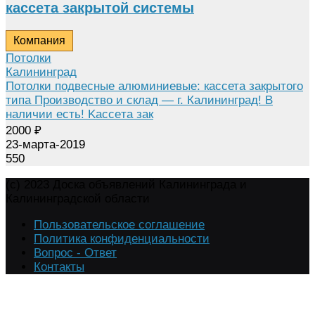
кассета закрытой системы
Компания
Потолки
Калининград
Потолки подвесные алюминиевые: кассета закрытого
типа Производство и склад — г. Калининград! В
наличии есть! Kacceтa зaк
2000
₽
23-марта-2019
550
(c) 2023 Доска объявлений Калининграда и
Калининградской области
Пользовательское соглашение
Политика конфиденциальности
Вопрос - Ответ
Контакты