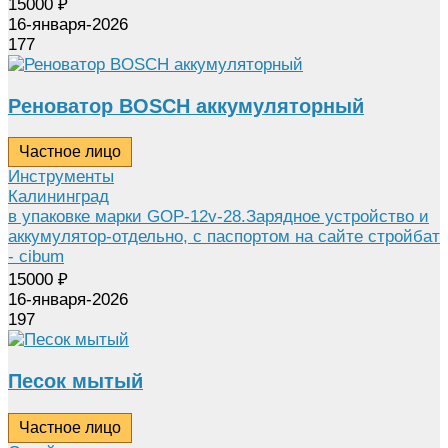
15000
₽
16-января-2026
177
Реноватор BOSCH аккумуляторный
Частное лицо
Инструменты
Калининград
в упаковке марки GOP-12v-28.Зарядное устройство и
аккумулятор-отдельно, с паспортом на сайте стройбат
- cibum
15000
₽
16-января-2026
197
Песок мытый
Частное лицо